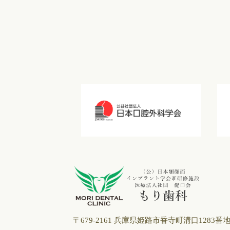
〒679-2161 兵庫県姫路市⾹寺町溝⼝1283番