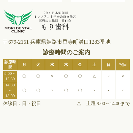
〒679-2161 兵庫県姫路市⾹寺町溝⼝1283番地
診療時間のご案内
診療時
月
火
水
木
金
土
日
祝日
間
9:00～
〇
〇
×
〇
〇
△
×
×
12:30
14:30
～
〇
〇
×
〇
〇
×
×
×
18:00
休診日：日・祝日
△ 土曜 9:00～14:00まで