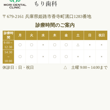
〒679-2161 兵庫県姫路市⾹寺町溝⼝1283番地
診療時間のご案内
診療時
月
火
水
木
金
土
日
祝日
間
9:00～
〇
〇
×
〇
〇
△
×
×
12:30
14:30
～
〇
〇
×
〇
〇
×
×
×
18:00
休診日：日・祝日
△ 土曜 9:00～14:00まで