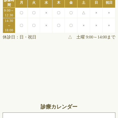
診療時
月
火
水
木
金
土
日
祝日
間
9:00～
〇
〇
×
〇
〇
△
×
×
12:30
14:30
～
〇
〇
×
〇
〇
×
×
×
18:00
休診日：日・祝日
△ 土曜 9:00～14:00まで
診療カレンダー