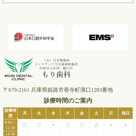
〒679-2161 兵庫県姫路市⾹寺町溝⼝1283番地
診療時間のご案内
診療時
月
火
水
木
金
土
日
祝日
間
9:00～
〇
〇
×
〇
〇
△
×
×
12:30
14:30