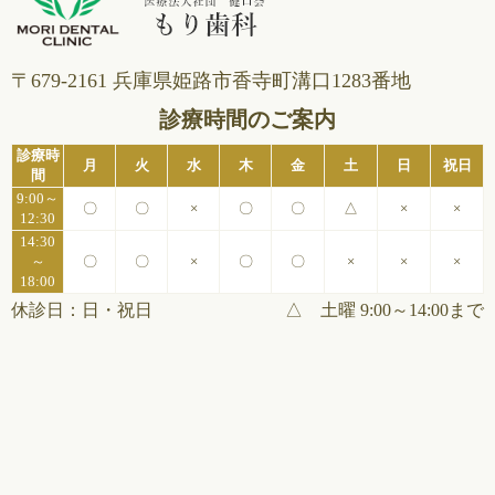
〒679-2161 兵庫県姫路市⾹寺町溝⼝1283番地
診療時間のご案内
診療時
月
火
水
木
金
土
日
祝日
間
9:00～
〇
〇
×
〇
〇
△
×
×
12:30
14:30
～
〇
〇
×
〇
〇
×
×
×
18:00
休診日：日・祝日
△ 土曜 9:00～14:00まで