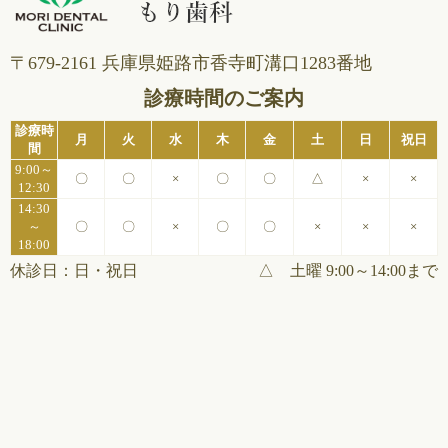
〒679-2161 兵庫県姫路市⾹寺町溝⼝1283番地
診療時間のご案内
診療時
月
火
水
木
金
土
日
祝日
間
9:00～
〇
〇
×
〇
〇
△
×
×
12:30
14:30
～
〇
〇
×
〇
〇
×
×
×
18:00
休診日：日・祝日
△ 土曜 9:00～14:00まで