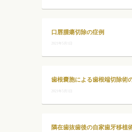
口唇腫瘍切除の症例
2021年5月1日
歯根嚢胞による歯根端切除術
2021年5月1日
隣在歯抜歯後の自家歯牙移植