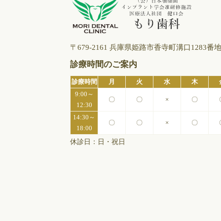
〒679-2161 兵庫県姫路市⾹寺町溝⼝1283番
診療時間のご案内
診療時間
月
火
水
木
9:00～
〇
〇
×
〇
12:30
14:30～
〇
〇
×
〇
18:00
休診日：日・祝日