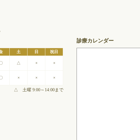
地
診療カレンダー
金
土
日
祝日
〇
△
×
×
〇
×
×
×
△ 土曜 9:00～14:00まで