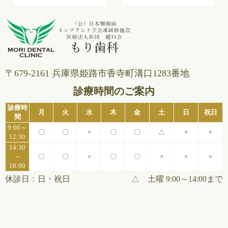
〒679-2161 兵庫県姫路市⾹寺町溝⼝1283番地
診療時間のご案内
診療時
月
火
水
木
金
土
日
祝日
間
9:00～
〇
〇
×
〇
〇
△
×
×
12:30
14:30
～
〇
〇
×
〇
〇
×
×
×
18:00
休診日：日・祝日
△ 土曜 9:00～14:00まで