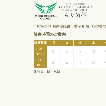
〒679-2161 兵庫県姫路市⾹寺町溝⼝1283番
診療時間のご案内
診療時間
月
火
水
木
9:00～
〇
〇
×
〇
12:30
14:30～
〇
〇
×
〇
18:00
休診日：日・祝日