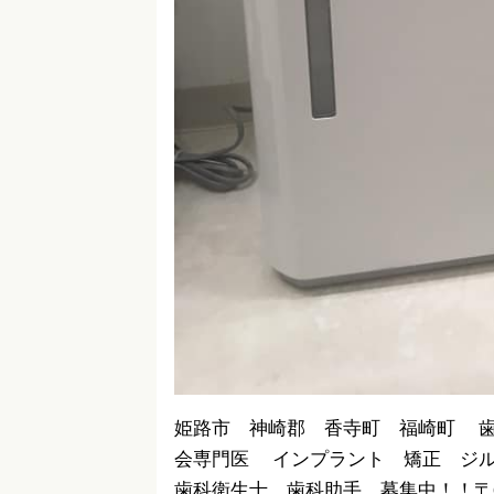
姫路市 神崎郡 香寺町 福崎町 
会専門医 インプラント 矯正 ジ
歯科衛生士 歯科助手 募集中！！〒679