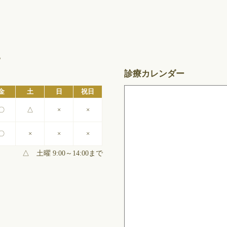
地
診療カレンダー
金
土
日
祝日
〇
△
×
×
〇
×
×
×
△ 土曜 9:00～14:00まで