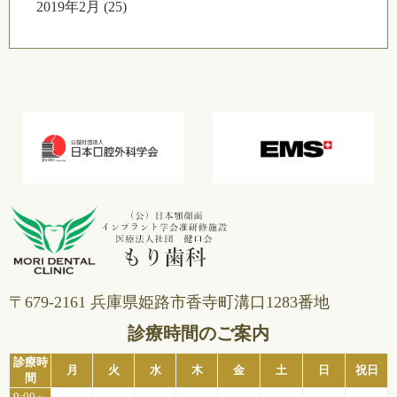
2019年2月 (25)
〒679-2161 兵庫県姫路市⾹寺町溝⼝1283番地
診療時間のご案内
診療時
月
火
水
木
金
土
日
祝日
間
9:00～