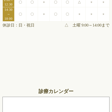
〇
〇
×
〇
〇
△
×
×
12:30
14:30
～
〇
〇
×
〇
〇
×
×
×
18:00
休診日：日・祝日
△ 土曜 9:00～14:00まで
診療カレンダー